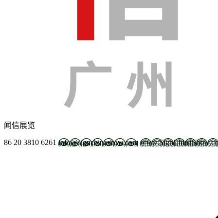
闻信展览
86 20 3810 6261
info@signchinashow.com
www.SignChinaShow.c