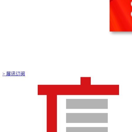
>
展讯订阅