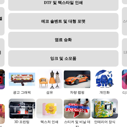
DTF 및 텍스타일 인쇄
열
에코 솔벤트 및 대형 포맷
스
염료 승화
지
L
잉크 및 소모품
광고 그래픽
섬유
차량 랩핑
개인화
디
3D 프린팅
텍스처 인쇄
스티커 및 비닐 데
인테리어 장식