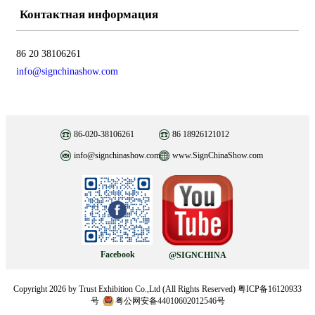
Контактная информация
86 20 38106261
info@signchinashow.com
86-020-38106261
86 18926121012
info@signchinashow.com
www.SignChinaShow.com
Facebook
@SIGNCHINA
Copyright
2026
by Trust Exhibition Co.,Ltd (All Rights Reserved)
粤ICP备16120933
号
粤公网安备44010602012546号