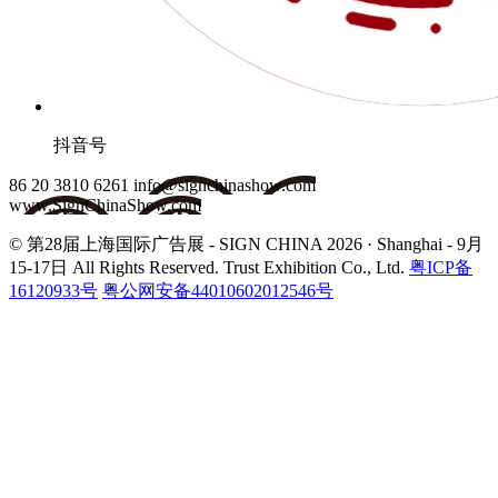
抖音号
86 20 3810 6261
info@signchinashow.com
www.SignChinaShow.com
© 第28届上海国际广告展 - SIGN CHINA 2026 · Shanghai - 9月
15-17日
All Rights Reserved. Trust Exhibition Co., Ltd.
粤ICP备
16120933号
粤公网安备44010602012546号