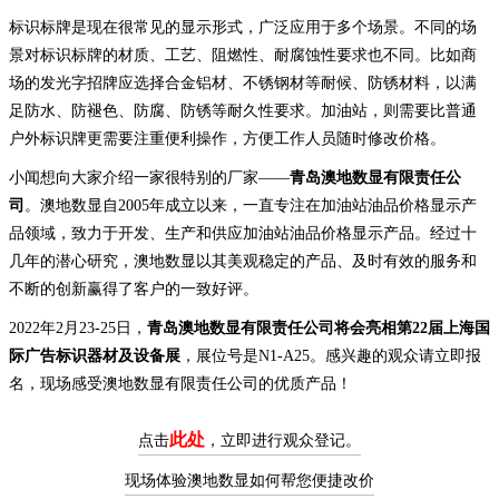
标识标牌是现在很常见的显示形式，广泛应用于多个场景。不同的场
景对标识标牌的材质、工艺、阻燃性、耐腐蚀性要求也不同。比如商
场的发光字招牌应选择合金铝材、不锈钢材等耐候、防锈材料，以满
足防水、防褪色、防腐、防锈等耐久性要求。加油站，则需要比普通
户外标识牌更需要注重便利操作，方便工作人员随时修改价格。
小闻想向大家介绍一家很特别的厂家——
青岛澳地数显有限责任公
司
。澳地数显自2005年成立以来，一直专注在加油站油品价格显示产
品领域，致力于开发、生产和供应加油站油品价格显示产品。经过十
几年的潜心研究，澳地数显以其美观稳定的产品、及时有效的服务和
不断的创新赢得了客户的一致好评。
2022年2月23-25日，
青岛澳地数显有限责任公司将会亮相第22届上海国
际广告标识器材及设备展
，展位号是N1-A25。感兴趣的观众请立即报
名，现场感受澳地数显有限责任公司的优质产品！
此处
点击
，立即进行观众登记。
现场体验澳地数显如何帮您便捷改价