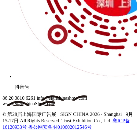
抖音号
86 20 3810 6261
info@signchinashow.com
www.SignChinaShow.com
© 第28届上海国际广告展 - SIGN CHINA 2026 · Shanghai - 9月
15-17日
All Rights Reserved. Trust Exhibition Co., Ltd.
粤ICP备
16120933号
粤公网安备44010602012546号