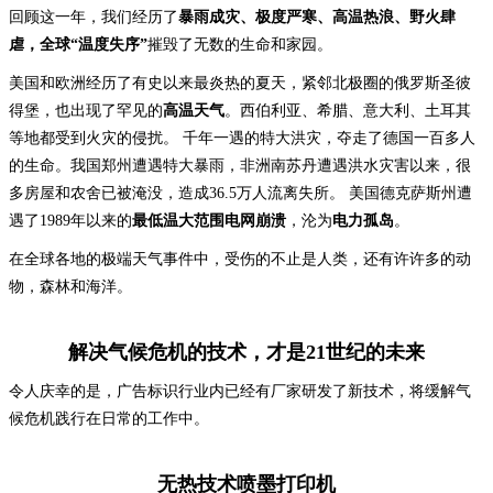
回顾这一年，我们经历了
暴雨成灾、极度严寒、高温热浪、野火肆
虐，全球“温度失序”
摧毁了无数的生命和家园。
美国和欧洲经历了有史以来最炎热的夏天，紧邻北极圈的俄罗斯圣彼
得堡，也出现了罕见的
高温天气
。西伯利亚、希腊、意大利、土耳其
等地都受到火灾的侵扰。 千年一遇的特大洪灾，夺走了德国一百多人
的生命。我国郑州遭遇特大暴雨，非洲南苏丹遭遇洪水灾害以来，很
多房屋和农舍已被淹没，造成36.5万人流离失所。 美国德克萨斯州遭
遇了1989年以来的
最低温大范围电网崩溃
，沦为
电力孤岛
。
在全球各地的极端天气事件中，受伤的不止是人类，还有许许多的动
物，森林和海洋。
解决气候危机的技术，才是21世纪的未来
令人庆幸的是，广告标识行业内已经有厂家研发了新技术，将缓解气
候危机践行在日常的工作中。
无热技术喷墨打印机