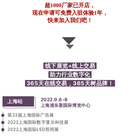
超1000厂家已开店，
现在申请可免费入驻体验1年，
快来加入我们吧！
线
下
展
览
+
线
上
交
易
助
力
行
业
数
字
化
3
6
5
天
在
线
交
易
，
3
6
5
天
树
品
牌
！
2
0
2
2
.
9
.
6
-
8
上
海
站
上
海
浦
东
新
国
际
博
览
中
心
第
2
3
届
上
海
国
际
广
告
展
2
0
2
2
上
海
国
际
数
字
显
示
科
技
展
2022上海国际LED照明展