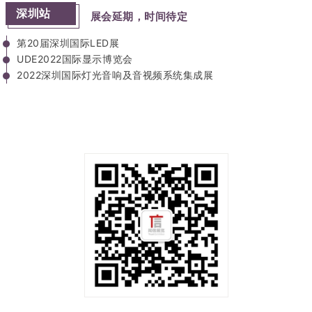
深
圳
站
展
会
延
期
，
时
间
待
定
第
2
0
届
深
圳
国
际
L
E
D
展
U
D
E
2
0
2
2
国
际
显
示
博
览
会
2022深圳国际灯光音响及音视频系统集成展