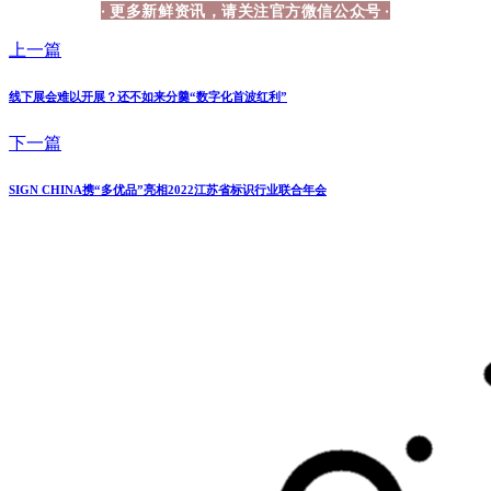
·
更
多
新
鲜
资
讯
，
请
关
注
官
方
微
信
公
众
号
·
上一篇
线下展会难以开展？还不如来分羹“数字化首波红利”
下一篇
SIGN CHINA携“多优品”亮相2022江苏省标识行业联合年会