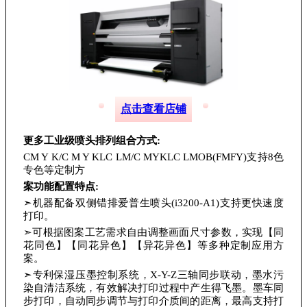
点击查看店铺
更多工业级喷头排列组合方式:
CM Y K/C M Y KLC LM/C MYKLC LMOB(FMFY)支持8色
专色等定制方
案功能配置特点:
➣机器配备双侧错排爱普生喷头(i3200-A1)支持更快速度
打印。
➣可根据图案工艺需求自由调整画面尺寸参数，实现【同
花同色】【同花异色】【异花异色】等多种定制应用方
案。
➣专利保湿压墨控制系统，X-Y-Z三轴同步联动，墨水污
染自清洁系统，有效解决打印过程中产生得飞墨。墨车同
步打印，自动同步调节与打印介质间的距离，最高支持打