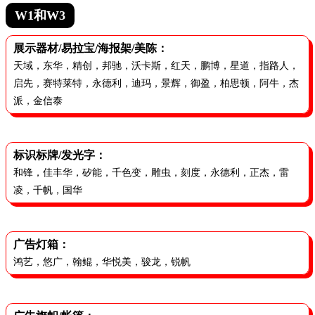
W1和W3
展示器材/易拉宝/海报架/美陈：
天域，东华，精创，邦驰，沃卡斯，红天，鹏博，星道，指路人，
启先，赛特莱特，永德利，迪玛，景辉，御盈，柏思顿，阿牛，杰
派，金信泰
标识标牌/发光字：
和锋，佳丰华，矽能，千色变，雕虫，刻度，永德利，正杰，雷
凌，千帆，国华
广告灯箱：
鸿艺，悠广，翰鲲，华悦美，骏龙，锐帆