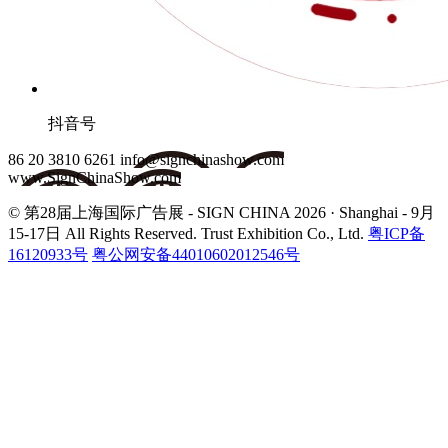
抖音号
86 20 3810 6261
info@signchinashow.com
www.SignChinaShow.com
© 第28届上海国际广告展 - SIGN CHINA 2026 · Shanghai - 9月
15-17日
All Rights Reserved. Trust Exhibition Co., Ltd.
粤ICP备
16120933号
粤公网安备44010602012546号