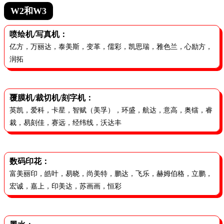
W2和W3
喷绘机/写真机：
亿方，万丽达，泰美斯，变革，儒彩，凯思瑞，雅色兰，心励方，
润拓
覆膜机/裁切机/刻字机：
英凯，爱科，卡星，智赋（美孚），环盛，航达，意高，奥镭，睿
裁，易刻佳，赛远，经纬线，沃达丰
数码印花：
富美丽印，皓叶，易晓，尚美特，鹏达，飞乐，赫姆伯格，立鹏，
宏诚，嘉上，印美达，苏画画，恒彩