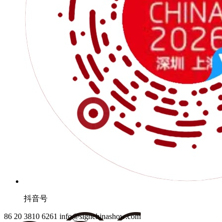
抖音号
86 20 3810 6261
info@signchinashow.com