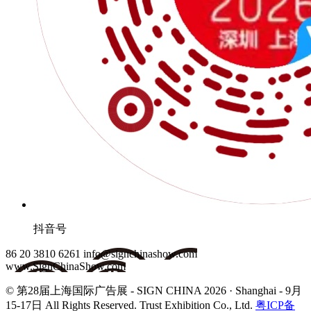
抖音号
86 20 3810 6261
info@signchinashow.com
www.SignChinaShow.com
© 第28届上海国际广告展 - SIGN CHINA 2026 · Shanghai - 9月
15-17日
All Rights Reserved. Trust Exhibition Co., Ltd.
粤ICP备