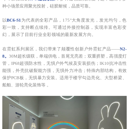
种小场景应用聚光投射，硅胶耐候，品质可靠。
以
BC6-S1
为代表的全彩产品，175°大角度发光，发光均匀，色
彩一致，支持断点续传。可通过外接控制器，实现丰富色彩变
幻，展示了目前行业全彩领域的最新发展方向。
在霓虹系列展区，我们带来了颠覆性创新户外霓虹产品——
N2-
8。
30M超长级联，单端供电，首尾无亮差；双重挤塑，高强度灯
管，IP68超强防水性，无惧户外气候及安装损伤；IK10抗冲击性
能强，外壳抗破裂能力强，无惧外力冲击；特殊内部结构，有效
保护PCB板，无惧暴力安装。适用于楼宇勾边亮化、大型桥梁、
船舶、游轮亮化装饰等 。