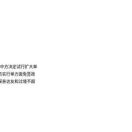
，中方决定试行扩大单
员实行单方面免签政
、探亲访友和过境不超