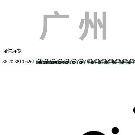
闻信展览
86 20 3810 6261
info@signchinashow.com
www.SignChinaShow.c