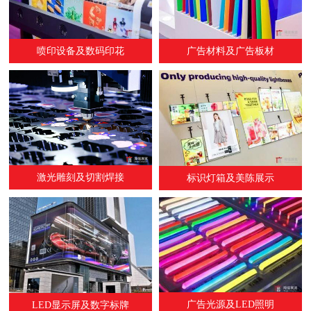
喷印设备及数码印花
广告材料及广告板材
激光雕刻及切割焊接
标识灯箱及美陈展示
广告光源及LED照明
LED显示屏及数字标牌