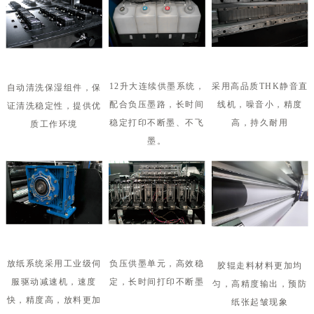
采用高品质THK静音直
12升大连续供墨系统，
自动清洗保湿组件，保
线机，噪音小，精度
配合负
压墨路，长时间
证清
洗稳定性，提供优
高，持久耐用
稳定打印不断墨、不飞
质工作环
境
墨。
放纸系统采用工业级伺
负压供墨单元，高效稳
胶辊走料材料更加均
服
驱动减速机，速度
定，长时间打印不断墨
匀，
高精度输出，预防
快，精度
高，放料更加
纸张起皱现象