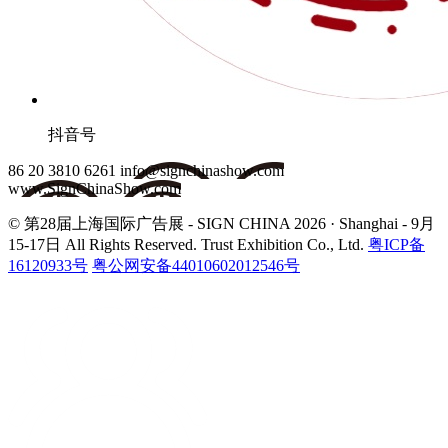
抖音号
86 20 3810 6261
info@signchinashow.com
www.SignChinaShow.com
© 第28届上海国际广告展 - SIGN CHINA 2026 · Shanghai - 9月
15-17日
All Rights Reserved. Trust Exhibition Co., Ltd.
粤ICP备
16120933号
粤公网安备44010602012546号