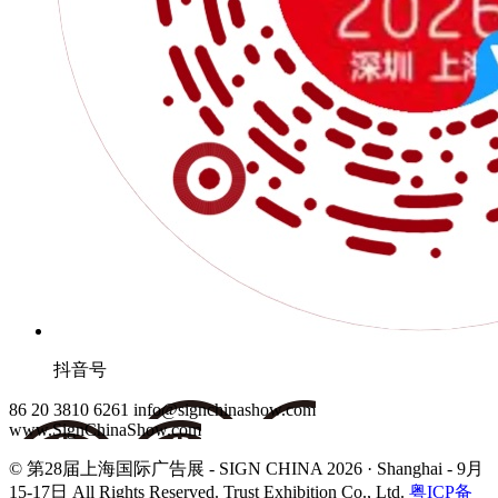
抖音号
86 20 3810 6261
info@signchinashow.com
www.SignChinaShow.com
© 第28届上海国际广告展 - SIGN CHINA 2026 · Shanghai - 9月
15-17日
All Rights Reserved. Trust Exhibition Co., Ltd.
粤ICP备