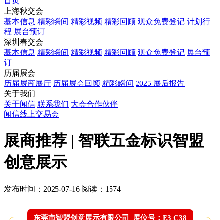
首页
上海秋交会
基本信息
精彩瞬间
精彩视频
精彩回顾
观众免费登记
计划行
程
展台预订
深圳春交会
基本信息
精彩瞬间
精彩视频
精彩回顾
观众免费登记
展台预
订
历届展会
历届展商展厅
历届展会回顾
精彩瞬间
2025 展后报告
关于我们
关于闻信
联系我们
大会合作伙伴
闻信线上交易会
展商推荐 | 智联五金标识智盟
创意展示
发布时间：2025-07-16
阅读：1574
东莞市智盟创意展示有限公司 展位号：E3 C38