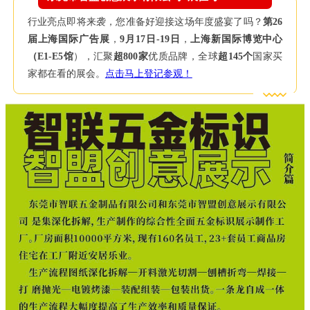
行业亮点即将来袭，您准备好迎接这场年度盛宴了吗？
第26
届上海国际广告展
，
9月17日-19日
，
上海新国际博览中心
（E1-E5馆
），汇聚
超800家
优质品牌，全球
超145个
国家买
家都在看的展会。
点击马上登记参观！