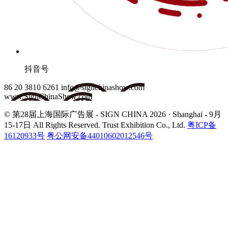
抖音号
86 20 3810 6261
info@signchinashow.com
www.SignChinaShow.com
© 第28届上海国际广告展 - SIGN CHINA 2026 · Shanghai - 9月
15-17日
All Rights Reserved. Trust Exhibition Co., Ltd.
粤ICP备
16120933号
粤公网安备44010602012546号