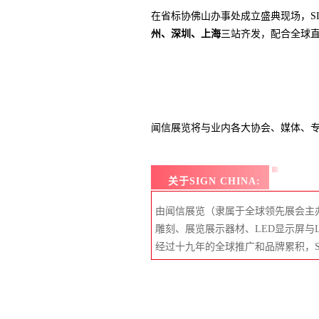
在省标协佛山办事处成立盛典现场，SI
州、深圳、上海
三站齐发，配合全球
闻信展览将与业内各大协会、媒体、
关于SIGN CHINA:
由闻信展览（隶属于全球领先展会主办单位I
雕刻、展览展示器材、LED显示屏与L
经过十九年的全球推广和品牌累积，S