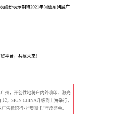
表纷纷表示期待2021年闻信系列展
广
商贸平台，共赢未来！
003年广州，开创性地将户内外喷印、激光
，SIGN CHINA升级到上海举行，
球广告标识行业“奥斯卡”年度盛会。