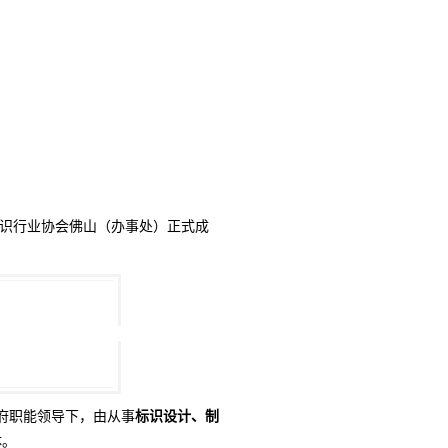
省标识行业协会佛山（办事处）正式成
府职能领导下，由从事
标识设计、制
体。