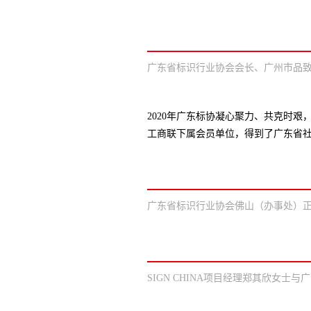
广东省标识行业协会会长、广州市品
2020年广东标协凝心聚力、共克时
工商联下属会员单位，得到了广东省
广东省标识行业协会佛山（办事处）
SIGN CHINA项目经理郑其欣女