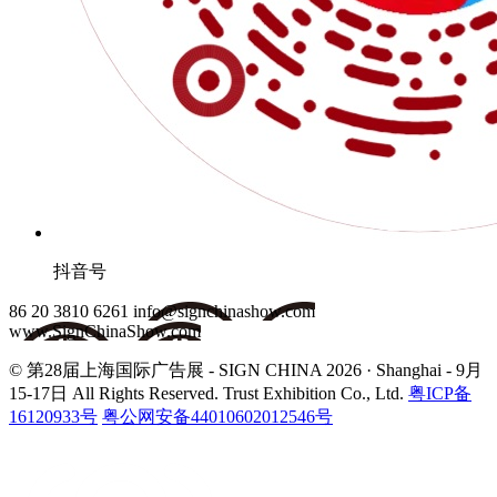
抖音号
86 20 3810 6261
info@signchinashow.com
www.SignChinaShow.com
© 第28届上海国际广告展 - SIGN CHINA 2026 · Shanghai - 9月
15-17日
All Rights Reserved. Trust Exhibition Co., Ltd.
粤ICP备
16120933号
粤公网安备44010602012546号