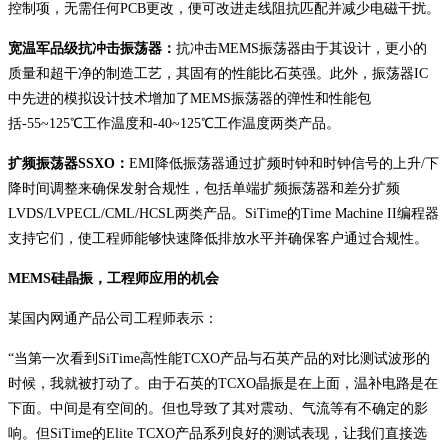
控制项，无需任何PCB更改，便可改进走线阻抗匹配并减少电磁干扰。
宽温军品级抗冲击振荡器：
抗冲击MEMS振荡器由于其设计，更小的
质量和超干净的制造工艺，其固有的性能比石英强。此外，振荡器IC
中先进的模拟设计技术增加了MEMS振荡器的弹性和性能包
括-55~125℃工作温度和-40~125℃工作温度两类产品。
扩频振荡器SSXO：
EMI降低振荡器通过扩频时钟和时钟信号的上升/下
降时间调整来确保发射合规性，包括单端扩频振荡器和差分扩频
LVDS/LVPECL/CML/HCSL两类产品。SiTime的Time Machine II编程器
支持它们，使工程师能够快速降低排放水平并确保客户通过合规性。
MEMS硅晶振，工程师应用的机会
某国内网通产品公司工程师表示：
“当第一次看到SiTime高性能TCXO产品与石英产品的对比测试波形的
时候，我就被打动了。由于石英的TCXO晶振是在上面，温补电路是在
下面。中间是有空间的。但也导致了其对震动、气流等有不确定的影
响。但SiTime的Elite TCXO产品系列良好的测试表现，让我们直接选