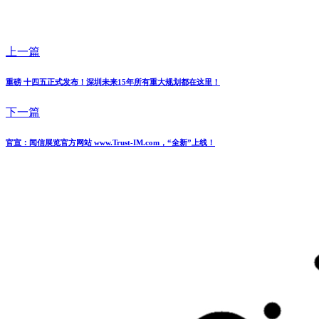
上一篇
重磅 十四五正式发布！深圳未来15年所有重大规划都在这里！
下一篇
官宣：闻信展览官方网站 www.Trust-IM.com，“全新”上线！