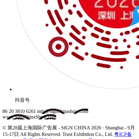
抖音号
86 20 3810 6261
info@signchinashow.com
www.SignChinaShow.com
© 第28届上海国际广告展 - SIGN CHINA 2026 · Shanghai - 9月
15-17日
All Rights Reserved. Trust Exhibition Co., Ltd.
粤ICP备