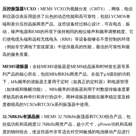
压控振荡器VCXO：
MEMS VCXO为视频分发（CMTS），网络，电信
和仪器仪表应用提供了出色的动态性能和高可靠性，包括LVCMOS单
端和差分压控晶振两类产品。这些设备经过精心设计，可在电击，振
动，噪声电源和EMI的环境下保持相同的相位噪声和频率调整精度。它
们使电缆头端和远程无线电头（RRH）等设备能够在不受控制的环境
（例如非空调地下室或屋顶）中提供最高的性能，最佳的可靠性和最
高的服务质量。
MEMS谐振器：
全硅MEMS谐振器是MEMS硅晶振和时钟发生器等系
列产品的核心所在，包括MHz和KHz两类产品。在低于μA级别的功耗
下，kHz频率的谐振器主要用于定时（如真正的定时器）和电源管理
（如休眠和唤醒功能）。MHz频率的谐振器则用于对数据传输速度要
求较高的各种串行和并行协议中。两种谐振器都能在频率稳定度及精
度都很高的VCXOs和TCXOs系列振荡器中使用。
32.768KHz有源晶振：
MEMS 32.768kHz振荡器和TCXO组合产品，包
括低功耗和高精度32.768kHz两类产品，超小尺寸，μPower功耗和高精
度的独特组合，使这些器件非常适合对空间敏感的电池驱动产品进行