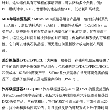
计时。这些器件具有可编程的驱动强度，可以驱动多个负载，例如
BLE睡眠时钟，RTC，音频和其他连接性SOC。低功耗和高精度。
MHz单端有源晶振：
MEMS MHz振荡器组合产品组，包括低功耗系列
（mA级），超低功耗系列（uA级），和低抖动系列（1-220MHz）三
类产品。这些器件具有石英晶振无法提供的可配置功能，旨在提高可
靠性，缩短交货时间并解决独特的时序问题，例如EMI和系统内可编程
性。它们可以替换石英晶振，而无需任何重新设计或电路板布局更
改。
差分振荡器LVDS/LVPECL：
为网络，服务器，存储和电信应用提供了
广泛的高性能差分振荡器产品组合，包括低抖动LVDS/LVPECL/HCSL
和低成本1-625MHz两类产品。SiTime差分振荡器在常见环境危害的情
况下，提供了低抖动以及电源噪声抑制（PSNR）。
汽车级振荡器AEC-Q100：
汽车级振荡器在-40°C至125°C的温度范围内
具有±20ppm的频率稳定性，包括汽车级单端晶振和汽车级差分振荡器
DXO两类产品。与石英相比，它们的稳定性高出两倍，可靠性高出20
倍，抗冲击和振动性高30倍，并且提供灵活的可配置式上升/下降时间