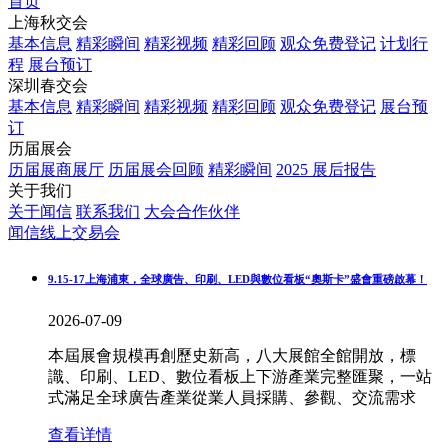
首页
上海秋交会
基本信息
精彩瞬间
精彩视频
精彩回顾
观众免费登记
计划行
程
展台预订
深圳春交会
基本信息
精彩瞬间
精彩视频
精彩回顾
观众免费登记
展台预
订
历届展会
历届展商展厅
历届展会回顾
精彩瞬间
2025 展后报告
关于我们
关于闻信
联系我们
大会合作伙伴
闻信线上交易会
9.15-17上海浦東，全球廣告、印刷、LED與數位看板“奧斯卡”盛會重磅啟幕！
2026-07-09
本屆展會規模再創歷史新高，八大展館全館開放，標
識、印刷、LED、數位看板上下游產業完整匯聚，一站
式滿足全球廣告產業從業人員採購、參觀、交流需求
查看详情