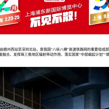
线由赣州西站至深圳北站，是我国“八纵八横”高速铁路网的重要组成部分
融合、发挥珠三角地区辐射带动作用、落实国家“中部崛起计划”“