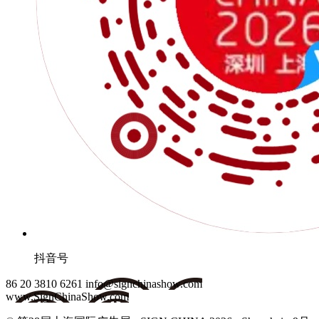
抖音号
86 20 3810 6261
info@signchinashow.com
www.SignChinaShow.com