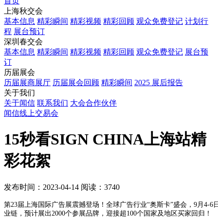
首页
上海秋交会
基本信息
精彩瞬间
精彩视频
精彩回顾
观众免费登记
计划行
程
展台预订
深圳春交会
基本信息
精彩瞬间
精彩视频
精彩回顾
观众免费登记
展台预
订
历届展会
历届展商展厅
历届展会回顾
精彩瞬间
2025 展后报告
关于我们
关于闻信
联系我们
大会合作伙伴
闻信线上交易会
15秒看SIGN CHINA上海站精
彩花絮
发布时间：2023-04-14
阅读：3740
第23届上海国际广告展震撼登场！全球广告行业“奥斯卡”盛会，9月4
业链，预计展出2000个参展品牌，迎接超100个国家及地区买家回归！