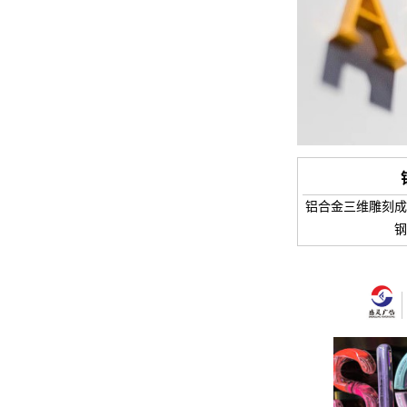
铝合金三维雕刻成
钢