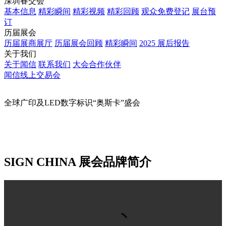
English
Global - English
China - 简体中文
China - 繁体中文
日本語
한국어
Русский язык
العربية
Español
Português
Français
首页
上海秋交会
基本信息
精彩瞬间
精彩视频
精彩回顾
观众免费登记
计划行
程
展台预订
深圳春交会
基本信息
精彩瞬间
精彩视频
精彩回顾
观众免费登记
展台预
订
历届展会
历届展商展厅
历届展会回顾
精彩瞬间
2025 展后报告