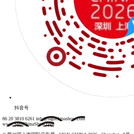
抖音号
86 20 3810 6261
info@signchinashow.com
www.SignChinaShow.com