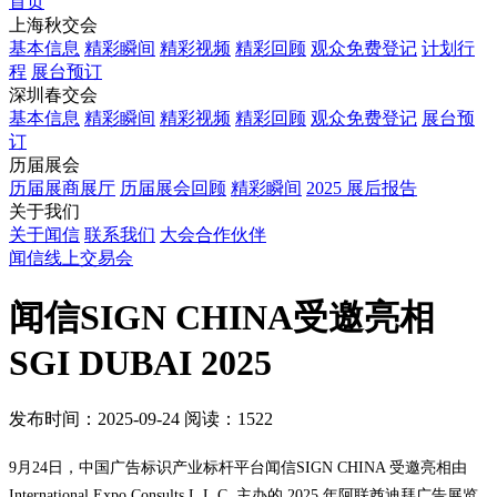
首页
上海秋交会
基本信息
精彩瞬间
精彩视频
精彩回顾
观众免费登记
计划行
程
展台预订
深圳春交会
基本信息
精彩瞬间
精彩视频
精彩回顾
观众免费登记
展台预
订
历届展会
历届展商展厅
历届展会回顾
精彩瞬间
2025 展后报告
关于我们
关于闻信
联系我们
大会合作伙伴
闻信线上交易会
闻信SIGN CHINA受邀亮相
SGI DUBAI 2025
发布时间：2025-09-24
阅读：1522
9月24日，中国广告标识产业标杆平台闻信SIGN CHINA 受邀亮相由
International Expo Consults L.L.C. 主办的 2025 年阿联酋迪拜广告展览