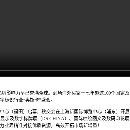
育，品牌影响力早已誉满全球。到场海外买家十七年超过100个国家及地
字标识行业“奥斯卡”盛会。
于深圳会展中心（福田）启幕，秋交会在上海新国际博览中心（浦东）
际智慧显示及数字标牌展（DS CHINA）、国际喷绘图文及数码印花展（D
助力业界精准对接优质资源，高效开拓市场新增量！