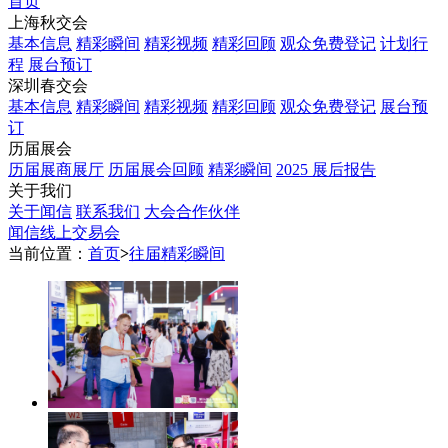
首页
上海秋交会
基本信息
精彩瞬间
精彩视频
精彩回顾
观众免费登记
计划行
程
展台预订
深圳春交会
基本信息
精彩瞬间
精彩视频
精彩回顾
观众免费登记
展台预
订
历届展会
历届展商展厅
历届展会回顾
精彩瞬间
2025 展后报告
关于我们
关于闻信
联系我们
大会合作伙伴
闻信线上交易会
当前位置：
首页
>
往届精彩瞬间