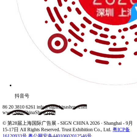
抖音号
86 20 3810 6261
info@signchinashow.com
www.SignChinaShow.com
© 第28届上海国际广告展 - SIGN CHINA 2026 · Shanghai - 9月
15-17日
All Rights Reserved. Trust Exhibition Co., Ltd.
粤ICP备
16120933号
粤公网安备44010602012546号