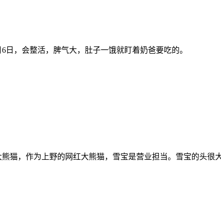
10月6日，会整活，脾气大，肚子一饿就盯着奶爸要吃的。
大熊猫，作为上野的网红大熊猫，雪宝是营业担当。雪宝的头很