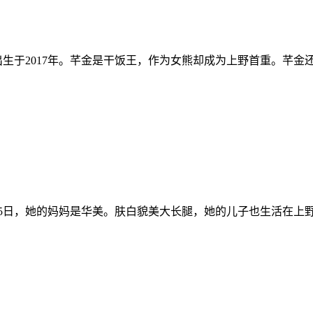
生于2017年。芊金是干饭王，作为女熊却成为上野首重。芊金
8月5日，她的妈妈是华美。肤白貌美大长腿，她的儿子也生活在上