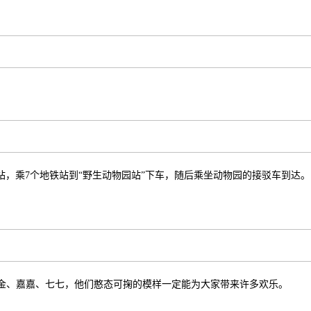
站，乘7个地铁站到“野生动物园站”下车，随后乘坐动物园的接驳车到达。
！
金、嘉嘉、七七，他们憨态可掬的模样一定能为大家带来许多欢乐。