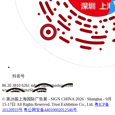
抖音号
86 20 3810 6261
info@signchinashow.com
www.SignChinaShow.com
© 第28届上海国际广告展 - SIGN CHINA 2026 · Shanghai - 9月
15-17日
All Rights Reserved. Trust Exhibition Co., Ltd.
粤ICP备
16120933号
粤公网安备44010602012546号