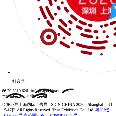
抖音号
86 20 3810 6261
info@signchinashow.com
www.SignChinaShow.com
© 第28届上海国际广告展 - SIGN CHINA 2026 · Shanghai - 9月
15-17日
All Rights Reserved. Trust Exhibition Co., Ltd.
粤ICP备
16120933号
粤公网安备44010602012546号