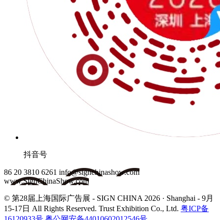
抖音号
86 20 3810 6261
info@signchinashow.com
www.SignChinaShow.com
© 第28届上海国际广告展 - SIGN CHINA 2026 · Shanghai - 9月
15-17日
All Rights Reserved. Trust Exhibition Co., Ltd.
粤ICP备
16120933号
粤公网安备44010602012546号