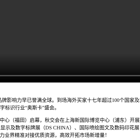
育，品牌影响力早已誉满全球。到场海外买家十七年超过100个国家及地
字标识行业“奥斯卡”盛会。
于深圳会展中心（福田）启幕，秋交会在上海新国际博览中心（浦东）
际智慧显示及数字标牌展（DS CHINA）、国际喷绘图文及数码印花展（D
助力业界精准对接优质资源，高效开拓市场新增量！