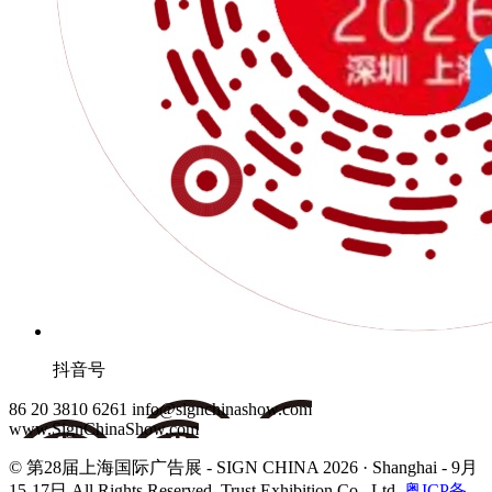
抖音号
86 20 3810 6261
info@signchinashow.com
www.SignChinaShow.com
© 第28届上海国际广告展 - SIGN CHINA 2026 · Shanghai - 9月
15-17日
All Rights Reserved. Trust Exhibition Co., Ltd.
粤ICP备