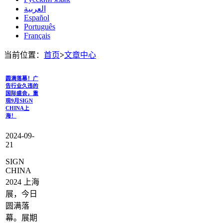
العربية
Español
Português
Français
当前位置：
首页
>
文章中心
圆满落幕！广
告行业久违的
国际盛会，重
现9月SIGN
CHINA上
海！
2024-09-
21
SIGN
CHINA
2024 上海
展，今日
圆满落
幕。展期