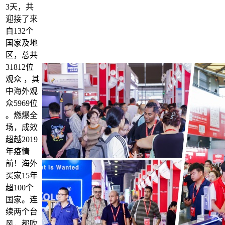
3天，共
迎接了来
自132个
国家及地
区，总共
31812位
观众 ，其
中海外观
众5969位
。燃爆全
场，成效
超越2019
年疫情
前！海外
买家15年
超100个
国家。连
续两个台
风，都吹