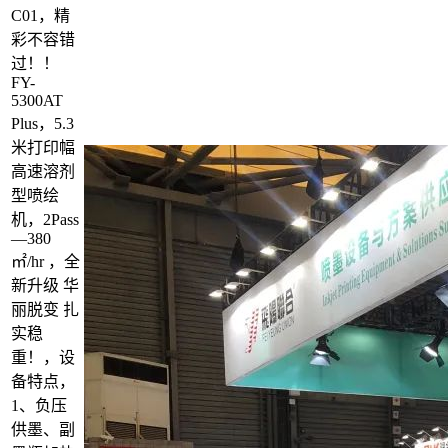
C01，精
彩不容错
过！！
FY-
5300AT
Plus，5.3
米打印幅
高速溶剂
型喷绘
机，2Pass
—380
㎡/hr ，全
新升级 华
丽脱变 扎
实稳
重！，设
备特点，
1、负压
供墨、副