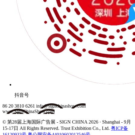
抖音号
86 20 3810 6261
info@signchinashow.com
www.SignChinaShow.com
© 第28届上海国际广告展 - SIGN CHINA 2026 · Shanghai - 9月
15-17日
All Rights Reserved. Trust Exhibition Co., Ltd.
粤ICP备
16120933号
粤公网安备44010602012546号